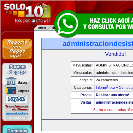
administraciondesi
Vendido!
Mayusculas:
ADMINISTRACIONDE
Minusculas:
administraciondesist
Longitud:
24 caracteres
Categorias:
InformÃ¡tica y Comput
Precio:
Realizar una oferta!
Visitar!
administraciondesis
Serán consideradas ofer