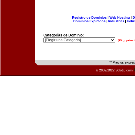
Registro de Dominios
|
Web Hosting
|
D
Dominios Expirados
|
Industrias
|
Indu
Categorías de Dominio:
[Pág. princi
** Precios expre
© 2002/2022 Solo10.com